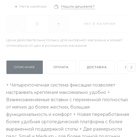
Нет в наличии
Нашли дешевле?
-
+
НЕТ В НАЛИЧИИ
Цена действительна только для интернет-магазина и может
отличаться от цен в розничном магазине
ОПИСАНИЕ
ОПЛАТА
ДОСТАВКА
ОТЗЫ
+ Четырехточечная система фиксации позволяет
настраивать крепления максимально удобно +
Взаимозаменяемые вставки с переменной плотностью
от мягких до более жестких, большая
функциональность и комфорт + Новая переработанная
более удобная ортопедический платформа с более
выраженной поддержкой стопы + Две размерности
падс, Small и Medium - для более точной подгонки