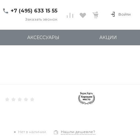
+7 (495) 633 15 55
Войти
Заказать звонок
+7 (495) 633 15 55
г. 127137 Москва, ул.
АКСЕССУАРЫ
АКЦИИ
Правды, д. 24с7
Пн-Пт: 11:00-20:00
Cб-Вс: 12:00-18:00
shop@kites.ru
Нет в наличии
Нашли дешевле?