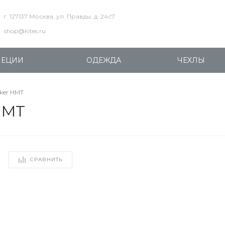
г. 127137 Москва, ул. Правды, д. 24с7
shop@kites.ru
ПЕЦИИ
ОДЕЖДА
ЧЕХЛЫ
ker HMT
HMT
СРАВНИТЬ