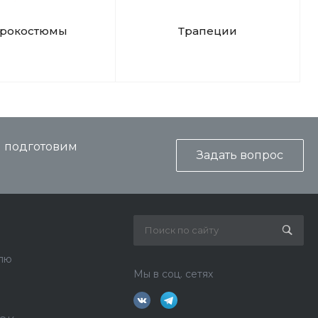
дрокостюмы
Трапеции
и подготовим
Задать вопрос
лю
Мы в соц. сетях