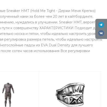
овые Sneaker HMT (Hold Me Tight - Держи Меня Крепко)
олученный нами за более чем 20 лет в кайтбординге,
мнению, нуждались в улучшении. Sneaker HMT, вероятно,
и на пути к совершенству ХАРАКТЕРИСТИКИ Подходит для
ительно носка и пятки, чтобы идеально настроить уровень
ая регулировка размера петель, чтобы идеально настроить
Многослойные падсы из EVA Dual Density для лучшего
после сотен часов использования Все регулировки