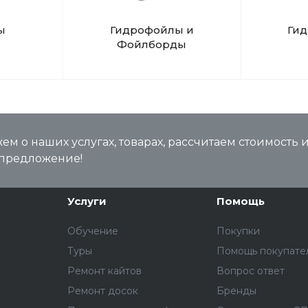
ы
Гидрофойлы и
Ги
Фойлборды
м о наших услугах, товарах, рассчитаем стоимость 
предложение!
Услуги
Помощь
Обучение
Покупки
Туры
Помощь покупате
Ремонт кайтов
Вопрос ответ
Ремонт досок
Бренды