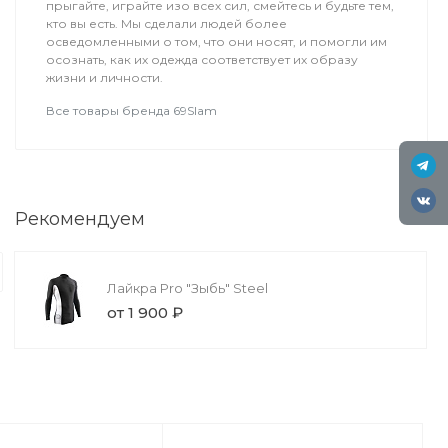
прыгайте, играйте изо всех сил, смейтесь и будьте тем,
кто вы есть. Мы сделали людей более
осведомленными о том, что они носят, и помогли им
осознать, как их одежда соответствует их образу
жизни и личности.
Все товары бренда 69Slam
Обучение
Рекомендуем
Вингфойлинг
Это вид экстремального спорта, в 
форме крыла, называемый винг, что
Лайкра Pro "Зыбь" Steel
от 1 900 ₽