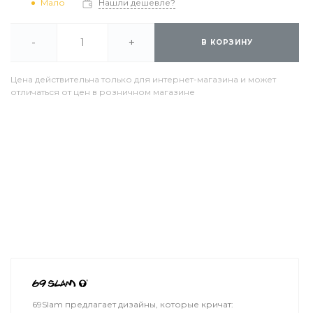
Мало
Нашли дешевле?
-
+
В КОРЗИНУ
Цена действительна только для интернет-магазина и может
отличаться от цен в розничном магазине
69Slam предлагает дизайны, которые кричат: