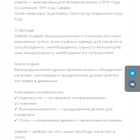
Dakine — экипировка для активной жизни с 1979 года
Основание: 1979 год, Гавайи
Штаб-квартира: Худ-Ривер, Орегон (у подножия горы
Худ)
О бренде:
Dakine создаёт функциональные и стильные рюкзаки,
дорожные сумки, аксессуары и одежду для серфинга,
сноубординга, скейтбординга, горного велоспорта,
лыж, виндсерфинга, кайтбординга и путешествий.
Философия:
Обучение
Бренд вдохновлён духом приключений и объединяет
Вингфойлинг
качество, инновации и продуманный дизайн для тех,
кто живёт в движении.
Это вид экстремального спорта, в 
форме крыла, называемый винг, что
Ключевые особенности:
✔ Надёжность — проверено экстремальными
условиями
✔ Функциональность — продуманные детали для
комфорта
✔ Стиль — узнаваемый дизайн с гавайскими мотивами
Dakine — выбор тех, кто ценит свободу, качество и
стиль.