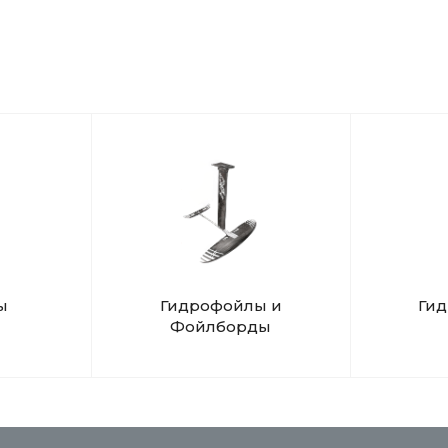
ы
Гидрофойлы и
Ги
Фойлборды