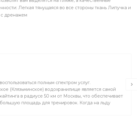
озволят вам выделятся на пляже, а качественные
ности: Легкая тянущаяся во все стороны ткань Липучка и
н с дренажем
воспользоваться полным спектром услуг.
кое (Клязьминское) водохранилище является самой
айтинга в радиусе 50 км от Москвы, что обеспечивает
 большую площадь для тренировок. Когда на льду
маемся на соседнем поле.