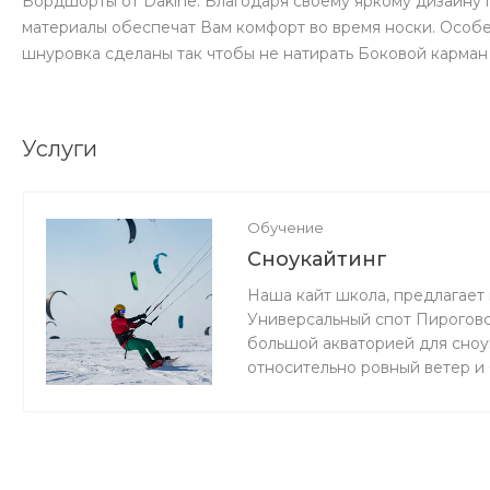
Бордшорты от Dakine. Благодаря своему яркому дизайну п
материалы обеспечат Вам комфорт во время носки. Особен
шнуровка сделаны так чтобы не натирать Боковой карма
Услуги
Обучение
Сноукайтинг
Наша кайт школа, предлагает 
Универсальный спот Пироговс
большой акваторией для сноук
относительно ровный ветер и
мокро или нет снега, мы зани