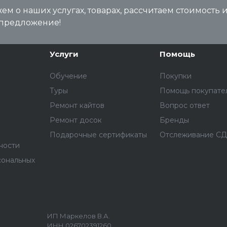
м о наших услугах, товарах, рассчитаем стоимость 
предложение!
Услуги
Помощь
Обучение
Покупки
Туры
Помощь покупате
Ремонт кайтов
Вопрос ответ
Ремонт досок
Бренды
Подарочные сертификаты
Отслеживание С
ности
сональных
ИП Маркелов В.А.
ИНН 026702391260