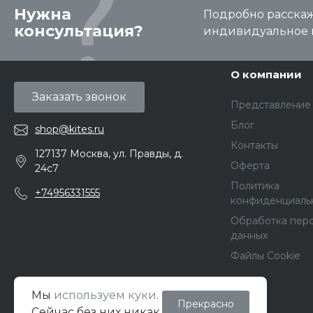
Нужна
Подробно расскаже
консультация?
индивидуальное 
О компании
Заказать звонок
Представление
Блог
shop@kites.ru
Контакты
127137 Москва, ул. Правды, д.
Оферта
24с7
Политика
+74956331555
конфиденциаль
Обработка пер
данных
Файлы Cookie
Мы
используем куки
.
Прекрасно
© 2026 Кайт Pro Shop, Все права защищены
Сейчас без них никак.