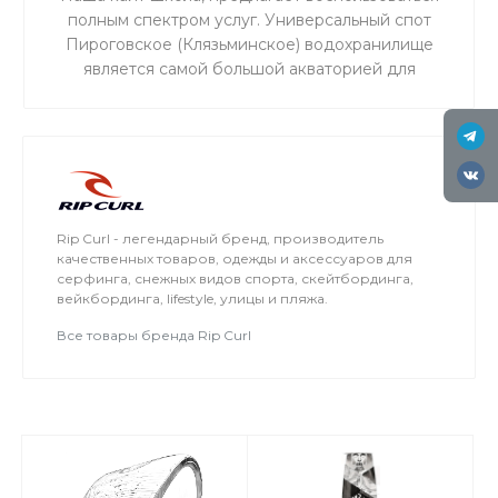
полным спектром услуг. Универсальный спот
Пироговское (Клязьминское) водохранилище
является самой большой акваторией для
сноукайтинга в радиусе 50 км от Москвы, что
обеспечивает относительно ровный ветер и
большую площадь для тренировок. Когда на
льду мокро или нет снега, мы занимаемся на
соседнем поле.
Rip Curl - легендарный бренд, производитель
качественных товаров, одежды и аксессуаров для
серфинга, снежных видов спорта, скейтбординга,
вейкбординга, lifestyle, улицы и пляжа.
Все товары бренда Rip Curl