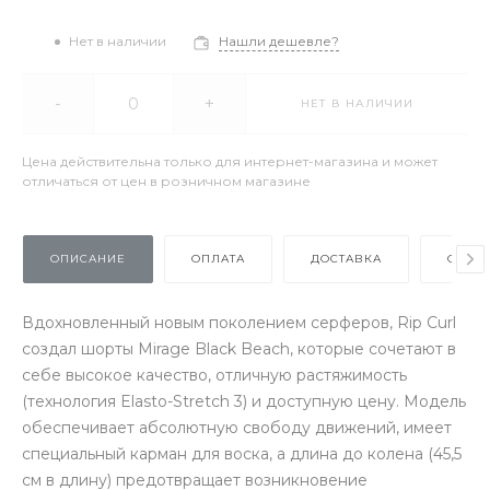
Нет в наличии
Нашли дешевле?
-
+
НЕТ В НАЛИЧИИ
Цена действительна только для интернет-магазина и может
отличаться от цен в розничном магазине
ОПИСАНИЕ
ОПЛАТА
ДОСТАВКА
ОТЗЫ
Вдохновленный новым поколением серферов, Rip Curl
создал шорты Mirage Black Beach, которые сочетают в
себе высокое качество, отличную растяжимость
(технология Elasto-Stretch 3) и доступную цену. Модель
обеспечивает абсолютную свободу движений, имеет
специальный карман для воска, а длина до колена (45,5
см в длину) предотвращает возникновение