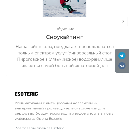
Обучение
Сноукайтинг
Наша кайт школа, предлагает воспользоваться
полным спектром услуг. Универсальный спот
Пироговское (Клязьминское) водохранилище
является самой большой акваторией для
сноукайтинга в радиусе 50 км от Москвы, что
обеспечивает относительно ровный ветер и
большую площадь для тренировок. Когда на
льду мокро или нет снега, мы занимаемся на
соседнем поле.
Ультимативный и амбициозный независимый,
альтернативный производитель снаряжения для
серфовых, бордических водных видов спорта allriders
watersports бренд Esoteric
Все товары бренда Esoteric