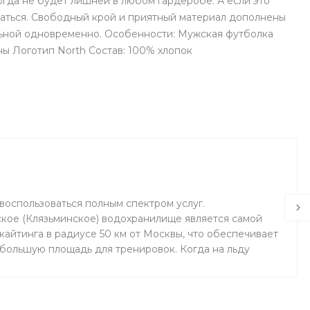
гда не будет лишней в любом гардеробе. А если это
аваться. Свободный крой и приятный материал дополнены
ильной одновременно. Особенности: Мужская футболка
ы Логотип North Состав: 100% хлопок
воспользоваться полным спектром услуг.
кое (Клязьминское) водохранилище является самой
айтинга в радиусе 50 км от Москвы, что обеспечивает
 большую площадь для тренировок. Когда на льду
маемся на соседнем поле.