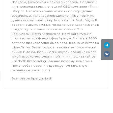
Дэвидом Джонсоном и Кеном Миллером. Позднее к
ним присоединился ненешний СЕО компании - Тилл
Эберле. С самого начала компания лихорадочно
развивалась, пытаясь опередить конкурентов. И им
удалось создать классику: North Rhino и North Vegas. К
середине двухтысячных, гонка конуренции привела к
тому, что упало качество изготовления. Это
коснулось и North Kiteboarding. Но такая ситуация
противоречила философии бренда. В итоге, к 2008
году все производство было перенесено из Китая на
Шри-Ланку. Была построена новая технологическая
линия. И до сих пор ни один другой бренд не имеет
такой высоко-технологичной линии пошива кайтов,
Туры
как North Kiteboarding. Именно поэтому, компания
Мелодия Ветра
может себе позволить давать дополнительную
гарантию на свои кайты.
Друзья, приглашаем всех на 10 сез
Все товары бренда North
Kiteclass. Вас ждет кайтсерфинг п
островов Красного моря, бронзовы
чистое море!