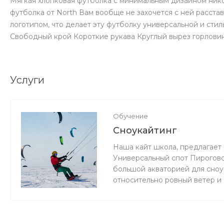
Мягкая хлопковая футболка с минимальным дизайном нико
футболка от North Вам вообще не захочется с ней расст
логотипом, что делает эту футболку универсальной и ст
Свободный крой Короткие рукава Круглый вырез горловин
Услуги
Обучение
Сноукайтинг
Наша кайт школа, предлагает 
Универсальный спот Пироговс
большой акваторией для сноук
относительно ровный ветер и
мокро или нет снега, мы зани