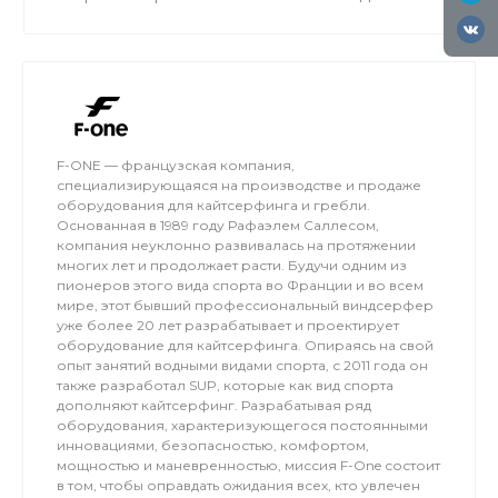
захватывающим катанием на кайте по просторам
тундры Кольского полуострова в компании
чемпиона России по сноукайтингу Николая
Рахматова и его команды Kiteclass. Кроме того,
вы сможете попробовать изысканную кухню
бренд-шефа проекта Максима Николаевича.
Проект проводится ежегодно с февраля по
F-ONE — французская компания,
специализирующаяся на производстве и продаже
апрель и в 2025 году пройдет уже 16-й раз. Это
оборудования для кайтсерфинга и гребли.
отличная возможность для любителей кайтинга
Основанная в 1989 году Рафаэлем Саллесом,
и тех, кто хочет научиться, насладиться катанием
компания неуклонно развивалась на протяжении
на кайте и открыть для себя красоту тундры
многих лет и продолжает расти. Будучи одним из
пионеров этого вида спорта во Франции и во всем
Кольского полуострова.
мире, этот бывший профессиональный виндсерфер
уже более 20 лет разрабатывает и проектирует
оборудование для кайтсерфинга. Опираясь на свой
опыт занятий водными видами спорта, с 2011 года он
также разработал SUP, которые как вид спорта
дополняют кайтсерфинг. Разрабатывая ряд
оборудования, характеризующегося постоянными
инновациями, безопасностью, комфортом,
мощностью и маневренностью, миссия F-One состоит
в том, чтобы оправдать ожидания всех, кто увлечен