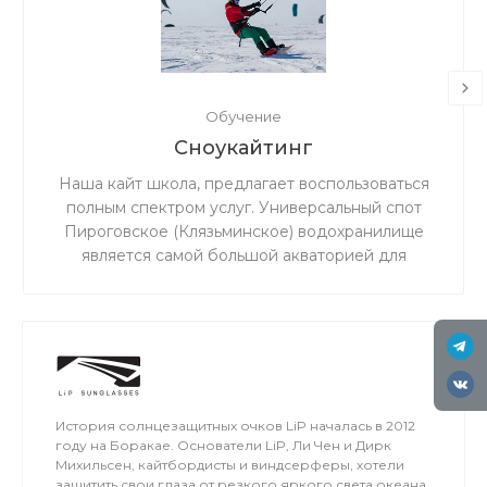
Обучение
Сноукайтинг
Наша кайт школа, предлагает воспользоваться
полным спектром услуг. Универсальный спот
Пироговское (Клязьминское) водохранилище
является самой большой акваторией для
сноукайтинга в радиусе 50 км от Москвы, что
обеспечивает относительно ровный ветер и
большую площадь для тренировок. Когда на
льду мокро или нет снега, мы занимаемся на
соседнем поле.
История солнцезащитных очков LiP началась в 2012
году на Боракае. Основатели LiP, Ли Чен и Дирк
Михильсен, кайтбордисты и виндсерферы, хотели
защитить свои глаза от резкого яркого света океана,