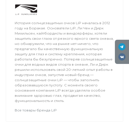
льду мокро или нет снега, мы занимаемся на
соседнем поле.
История солнцезащитных очков LiP началась в 2012
году на Боракае. Основатели LiP, Ли Чен и Дирк
Михильсен, кайтбордисты и виндсерферы, хотели
защитить свои глаза от резкого яркого света океана,
но обнаружили, что на рынке нет ничего, что
предлагало бы качественную функциональную
защиту для глаз и систему крепления, которая
работала бы безупречно. Потеряв солнцезащитные
очки для водных видов спорта в океане, Ли и Дирк
решили использовать свой 20-летний опыт работы в
индустрии очков, запустив новый бренд —
солнцезащитные очки LiP — чтобы заполнить
образовавшуюся пустоту. С момента своего
основания компания LiP всегда уделяла особое
внимание здоровью глаз, продвигая качество,
функциональность и стиль.
Все товары бренда LiP