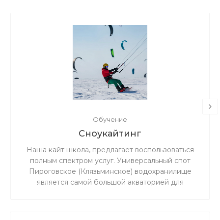
Обучение
Сноукайтинг
Наша кайт школа, предлагает воспользоваться
полным спектром услуг. Универсальный спот
Пироговское (Клязьминское) водохранилище
является самой большой акваторией для
сноукайтинга в радиусе 50 км от Москвы, что
обеспечивает относительно ровный ветер и
большую площадь для тренировок. Когда на