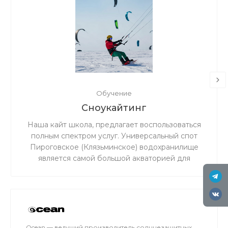
Обучение
Сноукайтинг
Наша кайт школа, предлагает воспользоваться
полным спектром услуг. Универсальный спот
Пироговское (Клязьминское) водохранилище
является самой большой акваторией для
сноукайтинга в радиусе 50 км от Москвы, что
обеспечивает относительно ровный ветер и
большую площадь для тренировок. Когда на
льду мокро или нет снега, мы занимаемся на
соседнем поле.
Ocean — ведущий производитель солнцезащитных