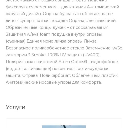
экстремальных и водных видов спорта. Надежно
фиксируются ремешком – для катания Анатомический
округлый дизайн. Оправа буквально облегает ваше
лицо - супер плотная посадка Оправа с вентиляцией
Обрезиненные концы дужек – от соскальзывания
Защитная w/eva foam подушка внутри оправы
(съемная) Единая моно линза оправы Линза:
Безопасное поликарбонатное стекло Затемнение: w/6c
категории 3 Smoke. 100% UV защита (UV400).
Поляризация с системой Atom Optics®. Гидрофобное
(водоотталкивающее) покрытие. Противоударная
защита. Оправа: Поликарбонат. Облегченный пластик.
Анатомические носовые упоры для комфорта.
Услуги