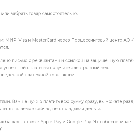
или забрать товар самостоятельно.
м: МИР, Visa и MasterCard через Процессинговый центр АО 
тся.
влено письмо с реквизитами и ссылкой на защищённую платё
ле успешной оплаты вы получите электронный чек.
роведённой платёжной транзакции.
ми. Вам не нужно платить всю сумму сразу, вы можете разд
купить желаемое сейчас, не откладывая деньги.
 банков, а также Apple Pay и Google Pay. Это обеспечивает
":