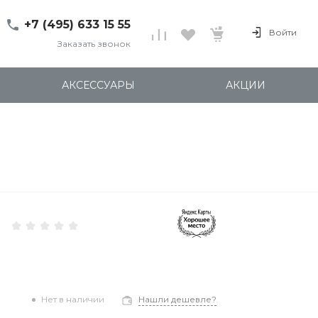
+7 (495) 633 15 55
Войти
Заказать звонок
+7 (495) 633 15 55
г. 127137 Москва, ул.
АКСЕССУАРЫ
АКЦИИ
Правды, д. 24с7
Пн-Пт: 11:00-20:00
Cб-Вс: 12:00-18:00
shop@kites.ru
Нет в наличии
Нашли дешевле?