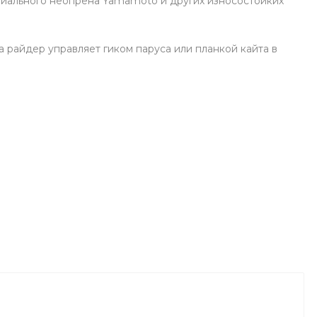
миального неопрена Yamamoto и других износостойких
а райдер управляет гиком паруса или планкой кайта в