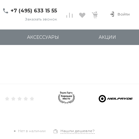
+7 (495) 633 15 55
Войти
Заказать звонок
+7 (495) 633 15 55
г. 127137 Москва, ул.
АКСЕССУАРЫ
АКЦИИ
Правды, д. 24с7
Пн-Пт: 11:00-20:00
Cб-Вс: 12:00-18:00
shop@kites.ru
Нет в наличии
Нашли дешевле?