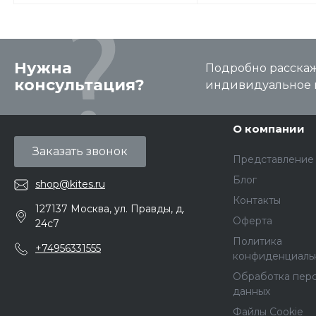
Нужна
Подробно расскаже
консультация?
индивидуальное 
О компании
Заказать звонок
Представление
Блог
shop@kites.ru
Контакты
127137 Москва, ул. Правды, д.
Оферта
24с7
Политика
+74956331555
конфиденциаль
Обработка пер
данных
Файлы Cookie