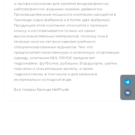
и профессионалам для занятий виндсерфингом,
кайтсерфингом, водными лыжами, дайвингом.
Производственные мощности компании находятся в
Таиланде (одна фабрика) и в Китае (две фабрики).
Продукция этой компании относится к премиум
классу и изготавливается только из самых
высококачественных материалов, поэтому она в
течение многих лет возглавляет рейтинги
специализированных журналов. Тем, кто
предпочитает качественную и эстетичную спортивную
одежду, компания NEIL PRYDE предлагает
гидромайки, футболки, рубашки, бордшорты, шапки,
перчатки и спасательные жилеты, а также
гидрокостюмы, в том числе и для катания в
экстремально холодной воде.
Все товары бренда NeilPryde
Туры
Мелодия Ветра