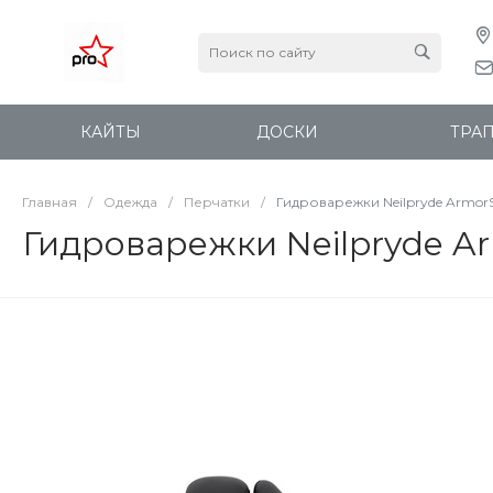
КАЙТЫ
ДОСКИ
ТРА
Главная
/
Одежда
/
Перчатки
/
Гидроварежки Neilpryde Armor
Гидроварежки Neilpryde A