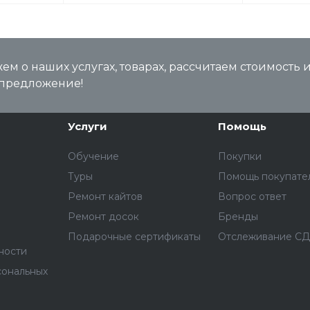
м о наших услугах, товарах, рассчитаем стоимость 
предложение!
Услуги
Помощь
Обучение
Покупки
Туры
Помощь покупате
Ремонт кайтов
Вопрос ответ
Ремонт досок
Бренды
Подарочные сертификаты
Отслеживание С
ности
сональных