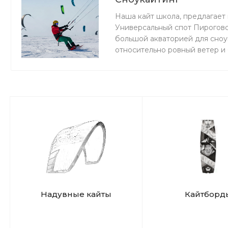
Наша кайт школа, предлагает 
Универсальный спот Пироговс
большой акваторией для сноук
относительно ровный ветер и
мокро или нет снега, мы зани
Надувные кайты
Кайтборд