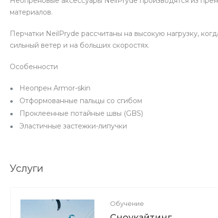
Неопреновые аксессуары NeilPryde производятся из пре
материалов.
Перчатки NeilPryde рассчитаны на высокую нагрузку, когд
сильный ветер и на больших скоростях.
Особенности
Неопрен Armor-skin
Отформованные пальцы со сгибом
Проклеенные потайные швы (GBS)
Эластичные застежки-липучки
Услуги
Обучение
Сноукайтинг