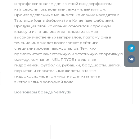
и профессионалам для занятий виндсерфингом,
кайтсерфингом, водными лыжами, дайвингом.
Производственные мощности компании находятся в
Таиланде (одна фабрика) и в Китае (две фабрики).
Продукция этой компании относится к премиум
классу и изготавливается только из самых
высококачественных материалов, поэтому она в
течение многих лет возглавляет рейтинги
специализированных журналов. Тем, кто
предпочитает качественную и эстетичную спортивную
Туры
одежду, компания NEIL PRYDE предлагает
гидромайки, футболки, рубашки, бордшорты, шапки,
Мелодия Ветра
перчатки и спасательные жилеты, а также
Друзья, приглашаем всех на 10 сез
гидрокостюмы, в том числе и для катания в
экстремально холодной воде.
Kiteclass. Вас ждет кайтсерфинг п
островов Красного моря, бронзовы
Все товары бренда NeilPryde
чистое море!