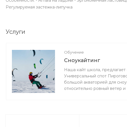
Особенности: - Amara на ладони - Эргономичная ластовиц
Регулируемая застежка-липучка
Услуги
Обучение
Сноукайтинг
Наша кайт школа, предлагает 
Универсальный спот Пироговс
большой акваторией для сноук
относительно ровный ветер и
мокро или нет снега, мы зани