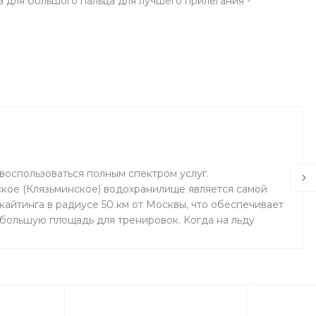
а для большого пальца для лучшего прилегания -
воспользоваться полным спектром услуг.
кое (Клязьминское) водохранилище является самой
айтинга в радиусе 50 км от Москвы, что обеспечивает
 большую площадь для тренировок. Когда на льду
маемся на соседнем поле.