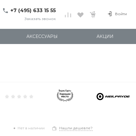
+7 (495) 633 15 55
Войти
Заказать звонок
+7 (495) 633 15 55
г. 127137 Москва, ул.
АКСЕССУАРЫ
АКЦИИ
Правды, д. 24с7
Пн-Пт: 11:00-20:00
Cб-Вс: 12:00-18:00
shop@kites.ru
Нет в наличии
Нашли дешевле?