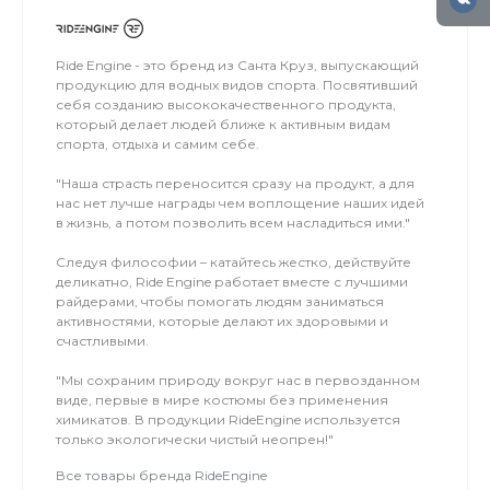
льду мокро или нет снега, мы занимаемся на
соседнем поле.
Ride Engine - это бренд из Санта Круз, выпускающий
продукцию для водных видов спорта. Посвятивший
себя созданию высококачественного продукта,
который делает людей ближе к активным видам
спорта, отдыха и самим себе.
"Наша страсть переносится сразу на продукт, а для
нас нет лучше награды чем воплощение наших идей
в жизнь, а потом позволить всем насладиться ими."
Следуя философии – катайтесь жестко, действуйте
деликатно, Ride Engine работает вместе с лучшими
райдерами, чтобы помогать людям заниматься
активностями, которые делают их здоровыми и
счастливыми.
"Мы сохраним природу вокруг нас в первозданном
виде, первые в мире костюмы без применения
химикатов. В продукции RideEngine используется
только экологически чистый неопрен!"
Все товары бренда RideEngine