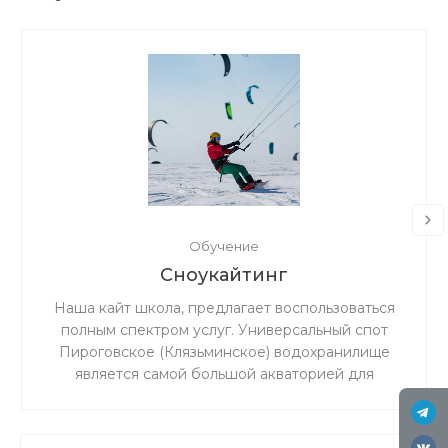
Обучение
Сноукайтинг
Наша кайт школа, предлагает воспользоваться
полным спектром услуг. Универсальный спот
Пироговское (Клязьминское) водохранилище
является самой большой акваторией для
сноукайтинга в радиусе 50 км от Москвы, что
обеспечивает относительно ровный ветер и
большую площадь для тренировок. Когда на