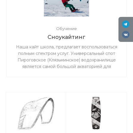
Обучение
Сноукайтинг
Наша кайт школа, предлагает воспользоваться
полным спектром услуг. Универсальный спот
Пироговское (Клязьминское) водохранилище
является самой большой акваторией для
сноукайтинга в радиусе 50 км от Москвы, что
обеспечивает относительно ровный ветер и
большую площадь для тренировок. Когда на
льду мокро или нет снега, мы занимаемся на
соседнем поле.