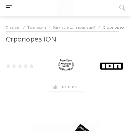
Главная
/
Трапеции
/
Запчасти для трапеций
/
Стропорез IO
Стропорез ION
СРАВНИТЬ