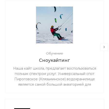
Обучение
Сноукайтинг
Наша кайт школа, предлагает воспользоваться
полным спектром услуг. Универсальный спот
Пироговское (Клязьминское) водохранилище
является самой большой акваторией для
сноукайтинга в радиусе 50 км от Москвы, что
обеспечивает относительно ровный ветер и
большую площадь для тренировок. Когда на
льду мокро или нет снега, мы занимаемся на