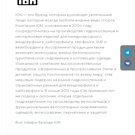
соседнем поле.
ION — это бренд, которым руководят увлеченные
люди, которые всегда любили водные виды спорта.
Компания ION, основанная в 2004 году,
сосредоточилась на производстве гидрокостюмов и
неопреновых изделий для международного
виндсерфинга, кайтсерфинга, серфинга, SUP и
вейкбординга. Ассортимент продукции также
включает аксессуары, ремни безопасности,
туристическое снаряжение и коллекцию одежды.
Уникальное сочетание высококачественных
продуктов, оформленных в прогрессивном стиле и
дизайне, нашло поклонников по всему миру, став
мировым лидером на рынке гидрокостюмов и
страховочных ремней для виндсерфинга и
кайтсерфинга. В конце 2012 года ION применил тот
же подход к склонам, открыв отдельное
подразделение по производству велосипедов с
функциональным велосипедным снаряжением,
одеждой, аксессуарами, перчатками и защитой.
Все товары бренда ION