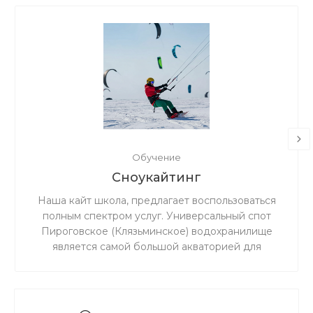
Обучение
Сноукайтинг
Наша кайт школа, предлагает воспользоваться
полным спектром услуг. Универсальный спот
Пироговское (Клязьминское) водохранилище
является самой большой акваторией для
сноукайтинга в радиусе 50 км от Москвы, что
обеспечивает относительно ровный ветер и
большую площадь для тренировок. Когда на
льду мокро или нет снега, мы занимаемся на