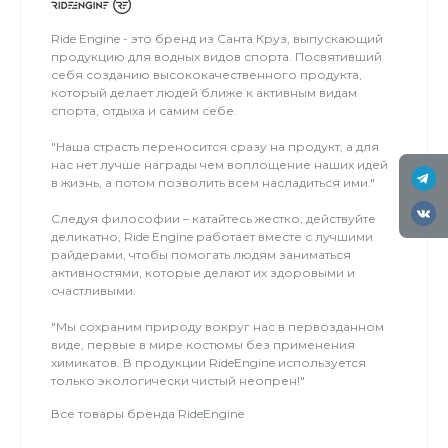
соседнем поле.
Ride Engine - это бренд из Санта Круз, выпускающий
продукцию для водных видов спорта. Посвятивший
себя созданию высококачественного продукта,
который делает людей ближе к активным видам
спорта, отдыха и самим себе.
"Наша страсть переносится сразу на продукт, а для
нас нет лучше награды чем воплощение наших идей
в жизнь, а потом позволить всем насладиться ими."
Следуя философии – катайтесь жестко, действуйте
деликатно, Ride Engine работает вместе с лучшими
райдерами, чтобы помогать людям заниматься
активностями, которые делают их здоровыми и
счастливыми.
"Мы сохраним природу вокруг нас в первозданном
виде, первые в мире костюмы без применения
химикатов. В продукции RideEngine используется
только экологически чистый неопрен!"
Все товары бренда RideEngine