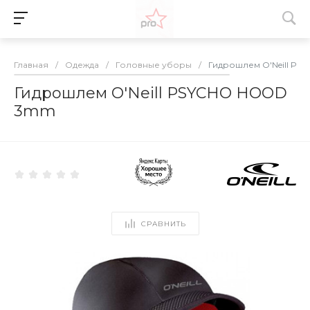
Главная
/
Одежда
/
Головные уборы
/
Гидрошлем O'Neill P
Гидрошлем O'Neill PSYCHO HOOD
3mm
СРАВНИТЬ