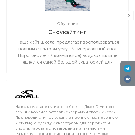
Обучение
Сноукайтинг
Наша кайт школа, предлагает воспользоваться
полным спектром услуг. Универсальный спот
Пироговское (Клязьминское) водохранилище
является самой большой акваторией для
сноукайтинга в радиусе 50 км от Москвы, что
обеспечивает относительно ровный ветер и
большую площадь для тренировок. Когда на
льду мокро или нет снега, мы занимаемся на
соседнем поле.
На каждом этапе пути этого бренда Джек О'Нил, его
семья и команда оставались верными своей миссии.
Производить лучшую, самую прочную, долговечную
и стильную одежду и аксессуары для серфинга и
спорта. Работать с новаторами и энтузиастами.
Раздвинуть технические границы того, что может