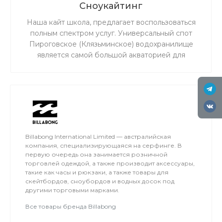
Сноукайтинг
Наша кайт школа, предлагает воспользоваться
полным спектром услуг. Универсальный спот
Пироговское (Клязьминское) водохранилище
является самой большой акваторией для
сноукайтинга в радиусе 50 км от Москвы, что
обеспечивает относительно ровный ветер и
большую площадь для тренировок. Когда на
льду мокро или нет снега, мы занимаемся на
соседнем поле.
Billabong International Limited — австралийская
компания, специализирующаяся на серфинге. В
первую очередь она занимается розничной
торговлей одеждой, а также производит аксессуары,
такие как часы и рюкзаки, а также товары для
скейтбордов, сноубордов и водных досок под
другими торговыми марками.
Все товары бренда Billabong