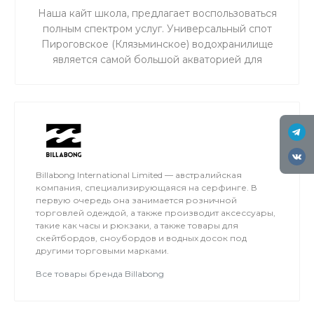
Наша кайт школа, предлагает воспользоваться
полным спектром услуг. Универсальный спот
Пироговское (Клязьминское) водохранилище
является самой большой акваторией для
сноукайтинга в радиусе 50 км от Москвы, что
обеспечивает относительно ровный ветер и
большую площадь для тренировок. Когда на
льду мокро или нет снега, мы занимаемся на
соседнем поле.
Billabong International Limited — австралийская
компания, специализирующаяся на серфинге. В
первую очередь она занимается розничной
торговлей одеждой, а также производит аксессуары,
такие как часы и рюкзаки, а также товары для
скейтбордов, сноубордов и водных досок под
другими торговыми марками.
Все товары бренда Billabong