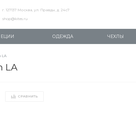
г. 127137 Москва, ул. Правды, д. 24с7
shop@kites.ru
ПЕЦИИ
ОДЕЖДА
ЧЕХЛЫ
m LA
m LA
СРАВНИТЬ