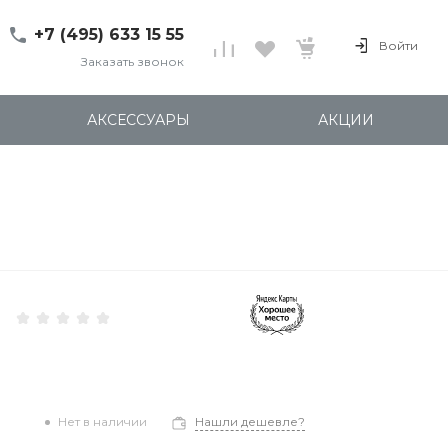
+7 (495) 633 15 55
Войти
Заказать звонок
+7 (495) 633 15 55
г. 127137 Москва, ул.
АКСЕССУАРЫ
АКЦИИ
Правды, д. 24с7
Пн-Пт: 11:00-20:00
Cб-Вс: 12:00-18:00
shop@kites.ru
Нет в наличии
Нашли дешевле?