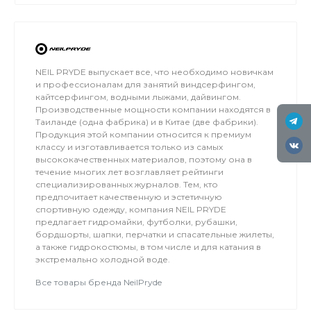
обеспечивает относительно ровный ветер и
большую площадь для тренировок. Когда на
льду мокро или нет снега, мы занимаемся на
соседнем поле.
NEIL PRYDE выпускает все, что необходимо новичкам
и профессионалам для занятий виндсерфингом,
кайтсерфингом, водными лыжами, дайвингом.
Производственные мощности компании находятся в
Таиланде (одна фабрика) и в Китае (две фабрики).
Продукция этой компании относится к премиум
классу и изготавливается только из самых
высококачественных материалов, поэтому она в
течение многих лет возглавляет рейтинги
специализированных журналов. Тем, кто
предпочитает качественную и эстетичную
спортивную одежду, компания NEIL PRYDE
предлагает гидромайки, футболки, рубашки,
бордшорты, шапки, перчатки и спасательные жилеты,
а также гидрокостюмы, в том числе и для катания в
экстремально холодной воде.
Все товары бренда NeilPryde