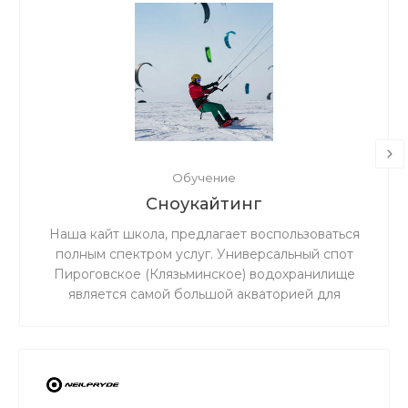
Обучение
Сноукайтинг
Наша кайт школа, предлагает воспользоваться
полным спектром услуг. Универсальный спот
Пироговское (Клязьминское) водохранилище
является самой большой акваторией для
сноукайтинга в радиусе 50 км от Москвы, что
обеспечивает относительно ровный ветер и
большую площадь для тренировок. Когда на
льду мокро или нет снега, мы занимаемся на
соседнем поле.