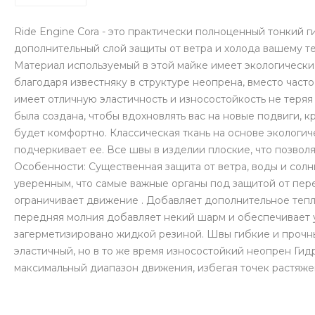
Ride Engine Cora - это практически полноценный тонкий 
дополнительный слой защиты от ветра и холода вашему те
Материал используемый в этой майке имеет экологически 
благодаря известняку в структуре неопрена, вместо част
имеет отличную эластичность и износостойкость не теряя
была создана, чтобы вдохновлять вас на новые подвиги, к
будет комфортно. Классическая ткань на основе экологич
подчеркивает ее. Все швы в изделии плоские, что позволя
Особенности: Существенная защита от ветра, воды и солн
уверенным, что самые важные органы под защитой от пере
ограничивает движение . Добавляет дополнительное теп
передняя молния добавляет некий шарм и обеспечивает у
загерметизировано жидкой резиной. Швы гибкие и прочны
эластичный, но в то же время износостойкий неопрен Гид
максимальный диапазон движения, избегая точек растяж