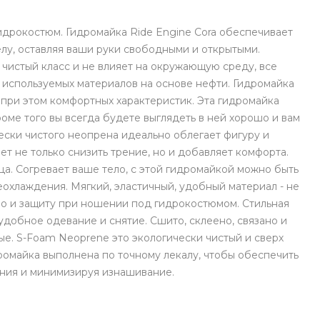
гидрокостюм. Гидромайка Ride Engine Cora обеспечивает
лу, оставляя ваши руки свободными и открытыми.
чистый класс и не влияет на окружающую среду, все
о используемых материалов на основе нефти. Гидромайка
 при этом комфортных характеристик. Эта гидромайка
роме того вы всегда будете выглядеть в ней хорошо и вам
ески чистого неопрена идеально облегает фигуру и
ет не только снизить трение, но и добавляет комфорта.
ца. Согревает ваше тело, с этой гидромайкой можно быть
охлаждения. Мягкий, эластичный, удобный материал - не
ло и защиту при ношении под гидрокостюмом. Стильная
добное одевание и снятие. Сшито, склеено, связано и
е. S-Foam Neoprene это экологически чистый и сверх
ромайка выполнена по точному лекалу, чтобы обеспечить
ения и минимизируя изнашивание.