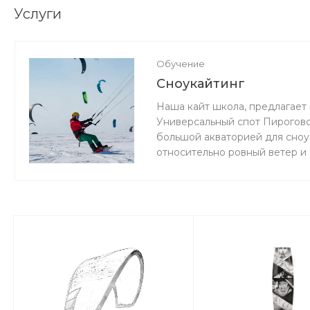
Услуги
Обучение
Сноукайтинг
Наша кайт школа, предлагает 
Универсальный спот Пироговс
большой акваторией для сноук
относительно ровный ветер и
мокро или нет снега, мы зани