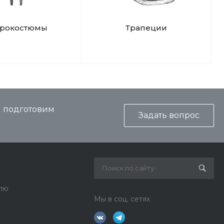
дрокостюмы
Трапеции
и подготовим
Задать вопрос
лю
Мы в соц. сетях