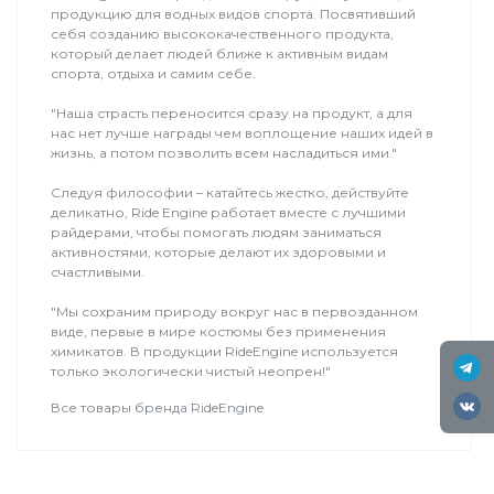
продукцию для водных видов спорта. Посвятивший
себя созданию высококачественного продукта,
который делает людей ближе к активным видам
спорта, отдыха и самим себе.
"Наша страсть переносится сразу на продукт, а для
нас нет лучше награды чем воплощение наших идей в
жизнь, а потом позволить всем насладиться ими."
Следуя философии – катайтесь жестко, действуйте
деликатно, Ride Engine работает вместе с лучшими
райдерами, чтобы помогать людям заниматься
активностями, которые делают их здоровыми и
счастливыми.
"Мы сохраним природу вокруг нас в первозданном
виде, первые в мире костюмы без применения
химикатов. В продукции RideEngine используется
только экологически чистый неопрен!"
Все товары бренда RideEngine