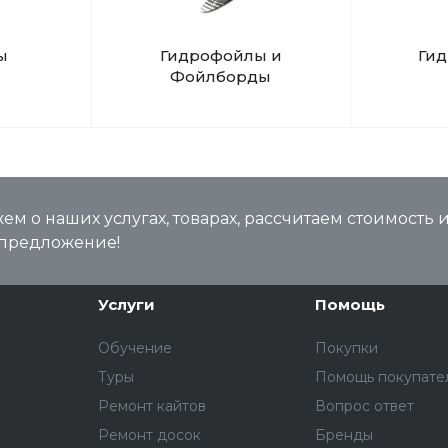
ы
Гидрофойлы и
Ги
Фойлборды
м о наших услугах, товарах, рассчитаем стоимость 
предложение!
Услуги
Помощь
Обучение
Покупки
Туры
Помощь покупате
Ремонт кайтов
Вопрос ответ
Ремонт досок
Бренды