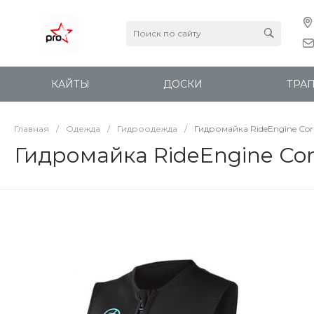
КАЙТЫ
ДОСКИ
ТРА
Главная
/
Одежда
/
Гидроодежда
/
Гидромайка RideEngine Co
Гидромайка RideEngine Co