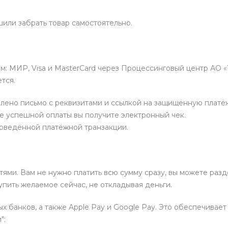
или забрать товар самостоятельно.
м: МИР, Visa и MasterCard через Процессинговый центр АО 
тся.
влено письмо с реквизитами и ссылкой на защищённую платё
ле успешной оплаты вы получите электронный чек.
роведённой платёжной транзакции.
ми. Вам не нужно платить всю сумму сразу, вы можете разд
купить желаемое сейчас, не откладывая деньги.
 банков, а также Apple Pay и Google Pay. Это обеспечивает
":