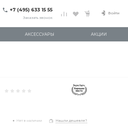
+7 (495) 633 15 55
Войти
Заказать звонок
+7 (495) 633 15 55
г. 127137 Москва, ул.
АКСЕССУАРЫ
АКЦИИ
Правды, д. 24с7
Пн-Пт: 11:00-20:00
Cб-Вс: 12:00-18:00
shop@kites.ru
Нет в наличии
Нашли дешевле?