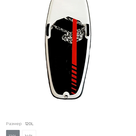
Размер
120L
120L
140L