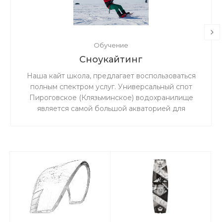
Обучение
Сноукайтинг
Наша кайт школа, предлагает воспользоваться
полным спектром услуг. Универсальный спот
Пироговское (Клязьминское) водохранилище
является самой большой акваторией для
сноукайтинга в радиусе 50 км от Москвы, что
обеспечивает относительно ровный ветер и
большую площадь для тренировок. Когда на
льду мокро или нет снега, мы занимаемся на
соседнем поле.