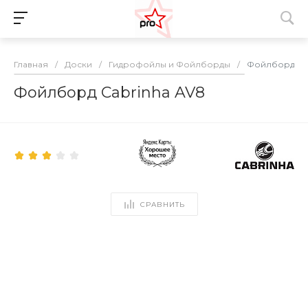
Главная
/
Доски
/
Гидрофойлы и Фойлборды
/
Фойлборд Ca
Фойлборд Cabrinha AV8
СРАВНИТЬ