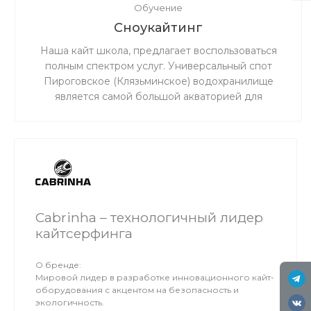
Обучение
Сноукайтинг
Наша кайт школа, предлагает воспользоваться
полным спектром услуг. Универсальный спот
Пироговское (Клязьминское) водохранилище
является самой большой акваторией для
сноукайтинга в радиусе 50 км от Москвы, что
обеспечивает относительно ровный ветер и
большую площадь для тренировок. Когда на льду
мокро или нет снега, мы занимаемся на соседнем
поле.
Cabrinha – технологичный лидер
кайтсерфинга
О бренде:
Мировой лидер в разработке инновационного кайт-
оборудования с акцентом на безопасность и
экологичность.