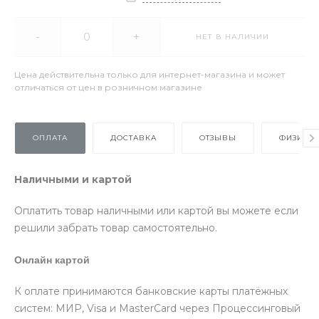
-
+
НЕТ В НАЛИЧИИ
Цена действительна только для интернет-магазина и может
отличаться от цен в розничном магазине
ОПЛАТА
ДОСТАВКА
ОТЗЫВЫ
ФИЗИЧЕ
Наличными и картой
Оплатить товар наличными или картой вы можете если
решили забрать товар самостоятельно.
Онлайн картой
К оплате принимаются банковские карты платёжных
систем: МИР, Visa и MasterCard через Процессинговый