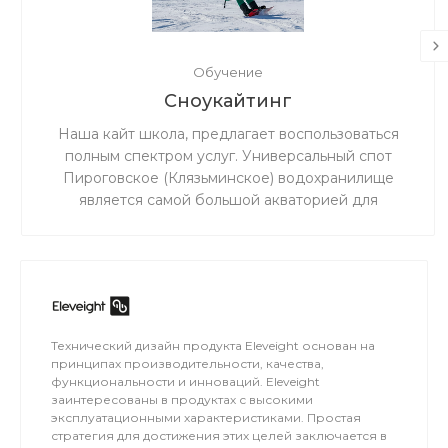
Обучение
Сноукайтинг
Наша кайт школа, предлагает воспользоваться
полным спектром услуг. Универсальный спот
Пироговское (Клязьминское) водохранилище
является самой большой акваторией для
сноукайтинга в радиусе 50 км от Москвы, что
обеспечивает относительно ровный ветер и
большую площадь для тренировок. Когда на льду
мокро или нет снега, мы занимаемся на соседнем
поле.
Технический дизайн продукта Eleveight основан на
принципах производительности, качества,
функциональности и инноваций. Eleveight
заинтересованы в продуктах с высокими
эксплуатационными характеристиками. Простая
стратегия для достижения этих целей заключается в