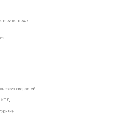
потери контроля
ния
 высоких скоростей
й КПД
ториями