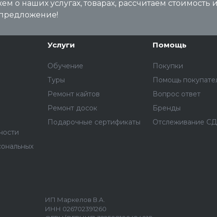
м о наших услугах, товарах, рассчитаем стоимость 
предложение!
Услуги
Помощь
Обучение
Покупки
Туры
Помощь покупате
Ремонт кайтов
Вопрос ответ
Ремонт досок
Бренды
Подарочные сертификаты
Отслеживание С
ности
сональных
ИП Маркелов В.А.
ИНН 026702391260