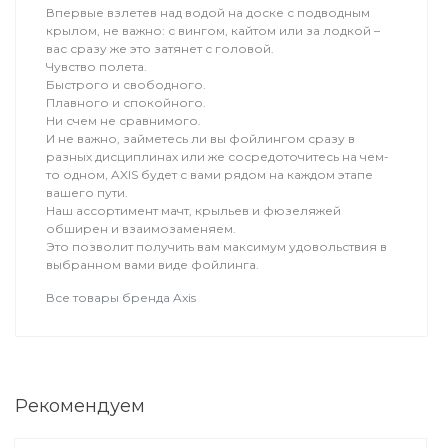
Впервые взлетев над водой на доске с подводным
крылом, не важно: с вингом, кайтом или за лодкой –
вас сразу же это затянет с головой.
Чувство полета.
Быстрого и свободного.
Плавного и спокойного.
Ни счем не сравнимого.
И не важно, займетесь ли вы фойлингом сразу в
разных дисциплинах или же сосредоточитесь на чем-
то одном, AXIS будет с вами рядом на каждом этапе
вашего пути.
Наш ассортимент мачт, крыльев и фюзеляжей
обширен и взаимозаменяем.
Это позволит получить вам максимум удовольствия в
выбранном вами виде фойлинга.
Все товары бренда Axis
Рекомендуем