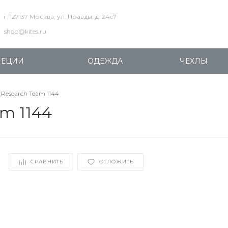
г. 127137 Москва, ул. Правды, д. 24с7
shop@kites.ru
ПЕЦИИ
ОДЕЖДА
ЧЕХЛЫ
 Research Team 1144
am 1144
СРАВНИТЬ
ОТЛОЖИТЬ