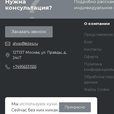
Нужна
Подробно расскаже
консультация?
индивидуальное 
О компании
Заказать звонок
Представление
Блог
shop@kites.ru
Контакты
127137 Москва, ул. Правды, д.
Оферта
24с7
Политика
+74956331555
конфиденциаль
Обработка пер
данных
Файлы Cookie
Мы
используем куки
.
Прекрасно
© 2026 Кайт Pro Shop, Все права защищены
Сейчас без них никак.