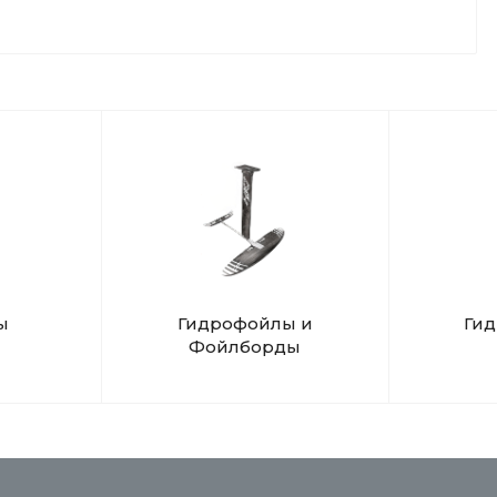
ы
Гидрофойлы и
Ги
Фойлборды