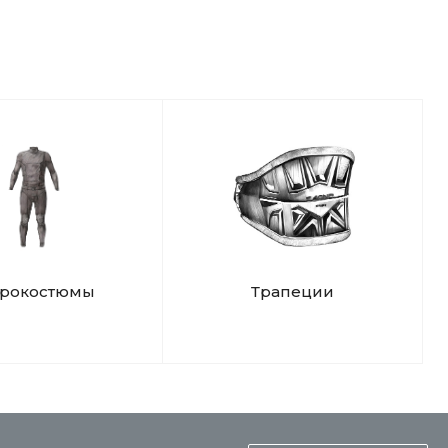
чистое море!
дрокостюмы
Трапеции