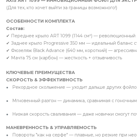
AXIS ART 1099 — ИННОВАЦИОННЫЙ ФОЙЛ ДЛЯ ЭКС
(Для тех, кто хочет выйти за границы возможного!)
ОСОБЕННОСТИ КОМПЛЕКТА
Состав:
✔ Переднее крыло ART 1099 (1144 см²) — революционный
✔ Заднее крыло Progressive 350 мм — идеальный баланс 
✔ Фюзеляж Black Advance (640 мм, короткий) — агрессивн
✔ Мачта 75 см (карбон) — жесткость + отзывчивость
КЛЮЧЕВЫЕ ПРЕИМУЩЕСТВА
СКОРОСТЬ & ЭФФЕКТИВНОСТЬ
Рекордное скольжение — уходит дальше других фойлов
Мгновенный разгон — динамика, сравнимая с гоночны
Низкая скорость сваливания — даже новички смогут по
МАНЕВРЕННОСТЬ & УПРАВЛЯЕМОСТЬ
Повороты "как на серфе" — плавные, но резкие при не