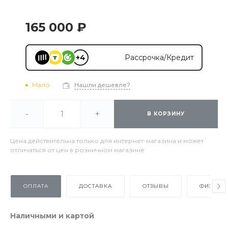
165 000 ₽
+4
Рассрочка/Кредит
Мало
Нашли дешевле?
-
+
В КОРЗИНУ
Цена действительна только для интернет-магазина и может
отличаться от цен в розничном магазине
ОПЛАТА
ДОСТАВКА
ОТЗЫВЫ
ФИЗИЧЕ
Наличными и картой