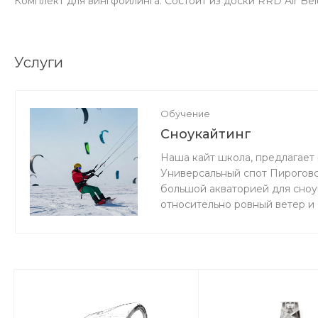
Комплект для вингфойлинга. Состоит из доски RRD Air Be
Услуги
Обучение
Сноукайтинг
Наша кайт школа, предлагает 
Универсальный спот Пироговс
большой акваторией для сноук
относительно ровный ветер и
мокро или нет снега, мы зани