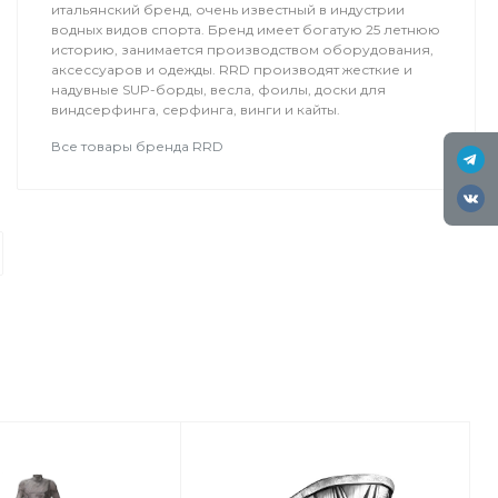
итальянский бренд, очень известный в индустрии
водных видов спорта. Бренд имеет богатую 25 летнюю
историю, занимается производством оборудования,
аксессуаров и одежды. RRD производят жесткие и
надувные SUP-борды, весла, фоилы, доски для
виндсерфинга, серфинга, винги и кайты.
Все товары бренда RRD
Туры
Кайт Одиссея
Основателями нашего кайт-сафари
известны далеко за пределами Ро