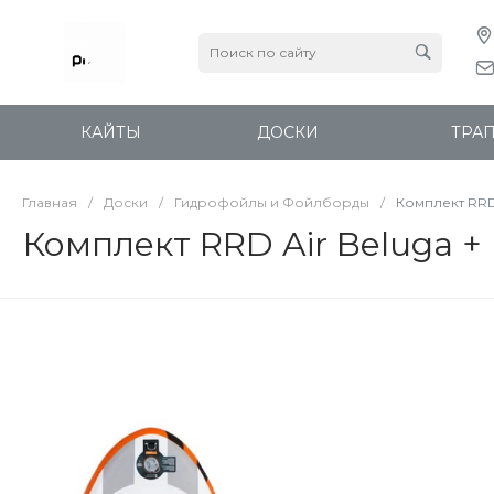
КАЙТЫ
ДОСКИ
ТРА
Главная
/
Доски
/
Гидрофойлы и Фойлборды
/
Комплект RRD 
Комплект RRD Air Beluga +