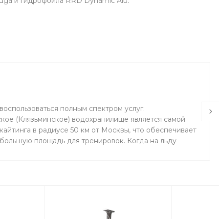
luga и гидрофойла RRD Dynamic Alu.
воспользоваться полным спектром услуг.
кое (Клязьминское) водохранилище является самой
айтинга в радиусе 50 км от Москвы, что обеспечивает
 большую площадь для тренировок. Когда на льду
маемся на соседнем поле.