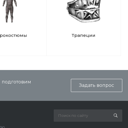
дрокостюмы
Трапеции
и подготовим
Задать вопрос
лю