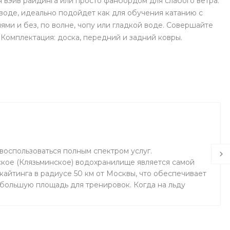
 вэйв райдинга или просто фанбордом для слабого ветра.
воде, идеально подойдет как для обучения катанию с
лями и без, по волне, чопу или гладкой воде. Совершайте
 Комплектация: доска, передний и задний ковры.
воспользоваться полным спектром услуг.
кое (Клязьминское) водохранилище является самой
айтинга в радиусе 50 км от Москвы, что обеспечивает
 большую площадь для тренировок. Когда на льду
маемся на соседнем поле.