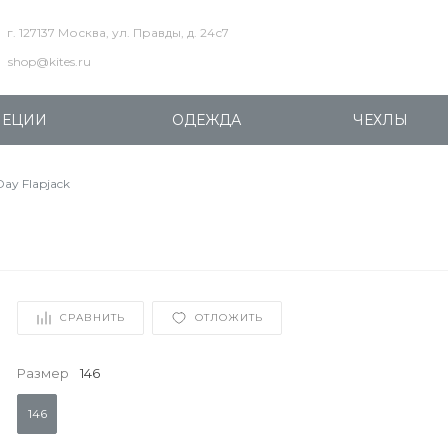
г. 127137 Москва, ул. Правды, д. 24с7
shop@kites.ru
ПЕЦИИ
ОДЕЖДА
ЧЕХЛЫ
y Flapjack
СРАВНИТЬ
ОТЛОЖИТЬ
Размер
146
146