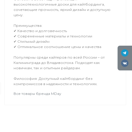
высокотехнологичные доски для кайтбординга,
сочетающие прочность, яркий дизайн и доступную
цену.
Преимущества:
✔ Качество и долговечность
✔ Современные материалы и технологии
✔ Стильный дизайн
✔ Оптимальное соотношение цены и качества
Популярны среди кайтеров по всей России – от
Калининграда до Владивостока. Подходят как
новичкам, так и опытным райдерам.
Обучение
Вингфойлинг
Философия: Доступный кайтбординг без
компромиссов в надежности и технологиях.
Это вид экстремального спорта, в 
форме крыла, называемый винг, что
Все товары бренда MDay