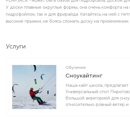
FLAPJACK - может быть базой для гидрофойла, доской для
У доски плавные округлые формы, она очень комфорта на 
гидрофойлом, так и для фрирайда. Катайтесь на ней с пет
высокие прыжки, не боясь сломать доску на приземлении.
Услуги
Обучение
Сноукайтинг
Наша кайт школа, предлагает 
Универсальный спот Пироговс
большой акваторией для сноук
относительно ровный ветер и
мокро или нет снега, мы зани