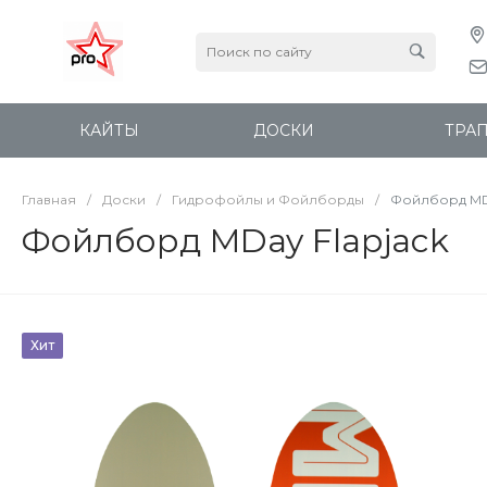
КАЙТЫ
ДОСКИ
ТРА
Главная
/
Доски
/
Гидрофойлы и Фойлборды
/
Фойлборд MDa
Фойлборд MDay Flapjack
Хит