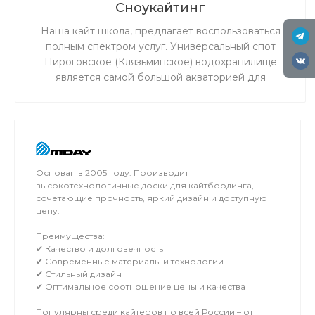
Сноукайтинг
Наша кайт школа, предлагает воспользоваться
полным спектром услуг. Универсальный спот
Пироговское (Клязьминское) водохранилище
является самой большой акваторией для
сноукайтинга в радиусе 50 км от Москвы, что
обеспечивает относительно ровный ветер и
большую площадь для тренировок. Когда на льду
мокро или нет снега, мы занимаемся на соседнем
поле.
Основан в 2005 году. Производит
высокотехнологичные доски для кайтбординга,
сочетающие прочность, яркий дизайн и доступную
цену.
Преимущества:
✔ Качество и долговечность
✔ Современные материалы и технологии
✔ Стильный дизайн
✔ Оптимальное соотношение цены и качества
Популярны среди кайтеров по всей России – от