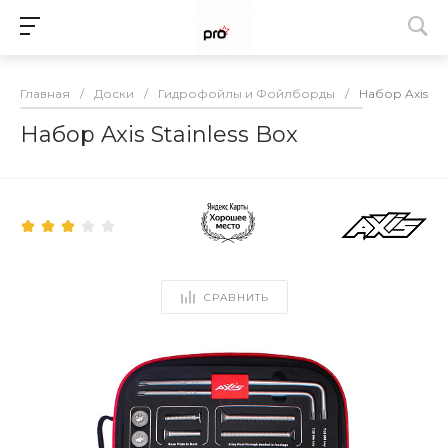
Главная
/
Доски
/
Гидрофойлы и Фойлборды
/
Набор Axis Sta
Набор Axis Stainless Box
СРАВНИТЬ