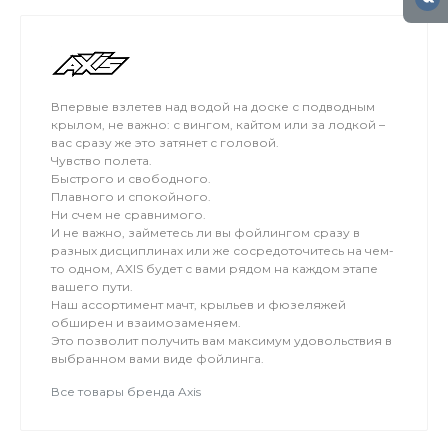
Впервые взлетев над водой на доске с подводным
крылом, не важно: с вингом, кайтом или за лодкой –
вас сразу же это затянет с головой.
Чувство полета.
Быстрого и свободного.
Плавного и спокойного.
Ни счем не сравнимого.
И не важно, займетесь ли вы фойлингом сразу в
разных дисциплинах или же сосредоточитесь на чем-
то одном, AXIS будет с вами рядом на каждом этапе
вашего пути.
Наш ассортимент мачт, крыльев и фюзеляжей
обширен и взаимозаменяем.
Это позволит получить вам максимум удовольствия в
выбранном вами виде фойлинга.
Все товары бренда Axis