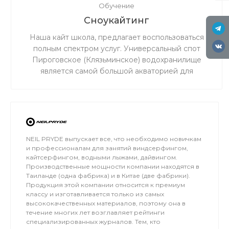
Обучение
Сноукайтинг
Наша кайт школа, предлагает воспользоваться
полным спектром услуг. Универсальный спот
Пироговское (Клязьминское) водохранилище
является самой большой акваторией для
сноукайтинга в радиусе 50 км от Москвы, что
обеспечивает относительно ровный ветер и
большую площадь для тренировок. Когда на льду
мокро или нет снега, мы занимаемся на соседнем
поле.
NEIL PRYDE выпускает все, что необходимо новичкам
и профессионалам для занятий виндсерфингом,
кайтсерфингом, водными лыжами, дайвингом.
Производственные мощности компании находятся в
Таиланде (одна фабрика) и в Китае (две фабрики).
Продукция этой компании относится к премиум
классу и изготавливается только из самых
высококачественных материалов, поэтому она в
течение многих лет возглавляет рейтинги
специализированных журналов. Тем, кто