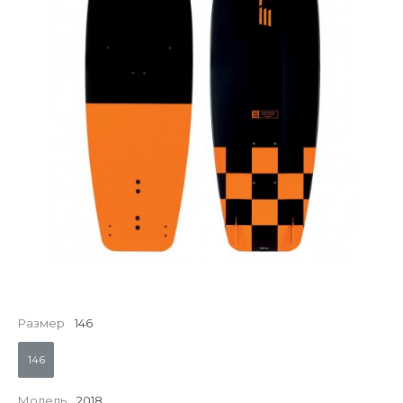
Размер
146
146
Модель
2018