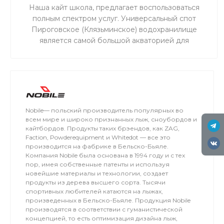
Наша кайт школа, предлагает воспользоваться
полным спектром услуг. Универсальный спот
Пироговское (Клязьминское) водохранилище
является самой большой акваторией для
сноукайтинга в радиусе 50 км от Москвы, что
обеспечивает относительно ровный ветер и
большую площадь для тренировок. Когда на льду
мокро или нет снега, мы занимаемся на соседнем
поле.
Nobile— польский производитель популярных во
всем мире и широко признанных лыж, сноубордов и
кайтбордов. Продукты таких брэендов, как ZAG,
Faction, Powderequipment и Whitedot — все это
производится на фабрике в Бельско-Бьяле.
Компания Nobile была основана в 1994 году и с тех
пор, имея собственные патенты и используя
новейшие материалы и технологии, создает
продукты из дерева высшего сорта. Тысячи
спортивных любителей катаются на лыжах,
произведенных в Бельско-Бьяле. Продукция Nobile
производятся в соответствии с гуманистической
концепцией, то есть оптимизация дизайна лыж,