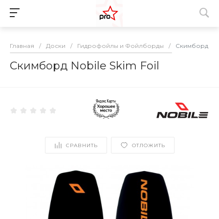
Главная
/
Доски
/
Гидрофойлы и Фойлборды
/
Скимборд Nobi
Скимборд Nobile Skim Foil
СРАВНИТЬ
ОТЛОЖИТЬ