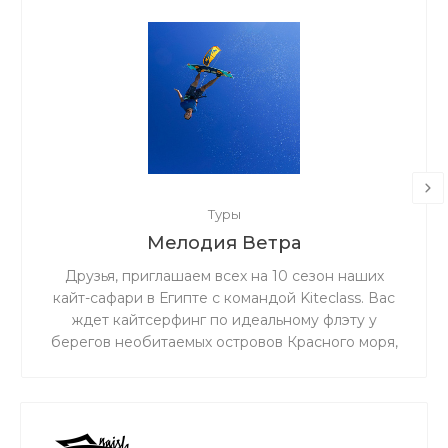
Туры
Мелодия Ветра
Друзья, приглашаем всех на 10 сезон наших
кайт-сафари в Египте с командой Kiteclass. Вас
ждет кайтсерфинг по идеальному флэту у
берегов необитаемых островов Красного моря,
бронзовый загар под жарким египетским
солнцем и теплое чистое море!