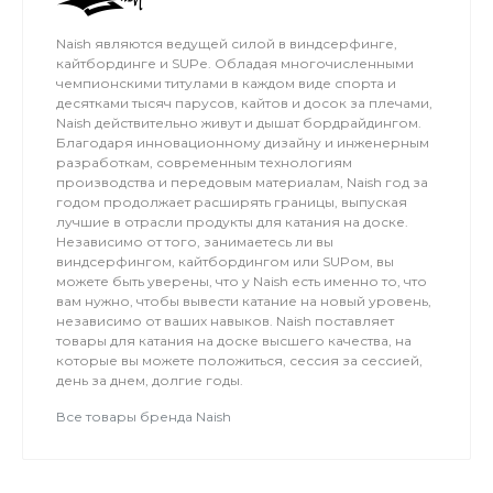
Naish являются ведущей силой в виндсерфинге,
кайтбординге и SUPе. Обладая многочисленными
чемпионскими титулами в каждом виде спорта и
десятками тысяч парусов, кайтов и досок за плечами,
Naish действительно живут и дышат бордрайдингом.
Благодаря инновационному дизайну и инженерным
разработкам, современным технологиям
производства и передовым материалам, Naish год за
годом продолжает расширять границы, выпуская
лучшие в отрасли продукты для катания на доске.
Независимо от того, занимаетесь ли вы
виндсерфингом, кайтбордингом или SUPом, вы
можете быть уверены, что у Naish есть именно то, что
вам нужно, чтобы вывести катание на новый уровень,
независимо от ваших навыков. Naish поставляет
товары для катания на доске высшего качества, на
которые вы можете положиться, сессия за сессией,
день за днем, долгие годы.
Все товары бренда Naish