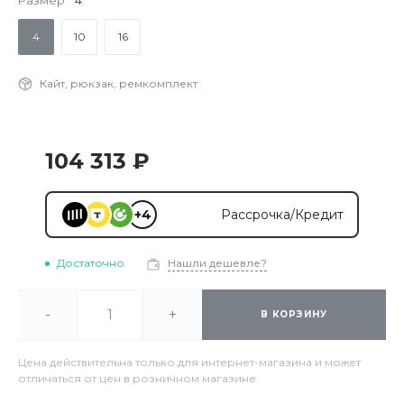
Размер
4
4
10
16
Кайт, рюкзак, ремкомплект
104 313 ₽
+4
Рассрочка/Кредит
Достаточно
Нашли дешевле?
-
+
В КОРЗИНУ
Цена действительна только для интернет-магазина и может
отличаться от цен в розничном магазине