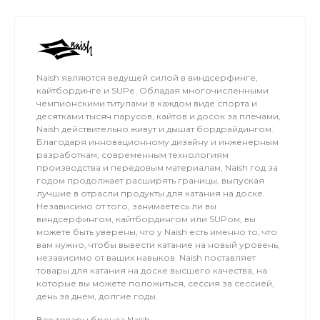
солнцем и теплое чистое море!
Naish являются ведущей силой в виндсерфинге,
кайтбординге и SUPе. Обладая многочисленными
чемпионскими титулами в каждом виде спорта и
десятками тысяч парусов, кайтов и досок за плечами,
Naish действительно живут и дышат бордрайдингом.
Благодаря инновационному дизайну и инженерным
разработкам, современным технологиям
производства и передовым материалам, Naish год за
годом продолжает расширять границы, выпуская
лучшие в отрасли продукты для катания на доске.
Независимо от того, занимаетесь ли вы
виндсерфингом, кайтбордингом или SUPом, вы
можете быть уверены, что у Naish есть именно то, что
вам нужно, чтобы вывести катание на новый уровень,
независимо от ваших навыков. Naish поставляет
товары для катания на доске высшего качества, на
которые вы можете положиться, сессия за сессией,
день за днем, долгие годы.
Все товары бренда Naish