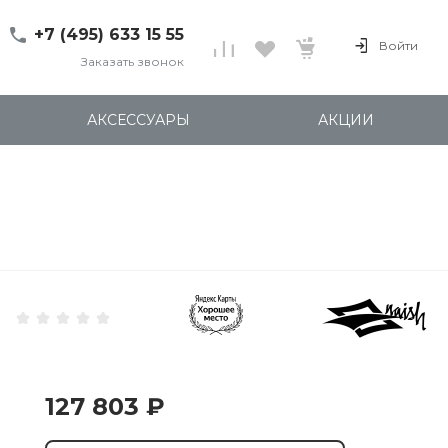
+7 (495) 633 15 55
Войти
Заказать звонок
+7 (495) 633 15 55
г. 127137 Москва, ул.
АКСЕССУАРЫ
АКЦИИ
Правды, д. 24с7
Пн-Пт: 11:00-20:00
Cб-Вс: 12:00-18:00
shop@kites.ru
127 803 ₽