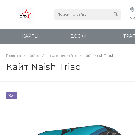
КАЙТЫ
ДОСКИ
ТРА
Главная
/
Кайты
/
Надувные кайты
/
Кайт Naish Triad
Кайт Naish Triad
Хит