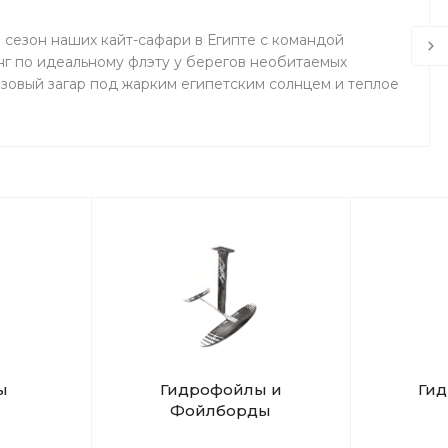
0 сезон наших кайт-сафари в Египте с командой
инг по идеальному флэту у берегов необитаемых
нзовый загар под жарким египетским солнцем и теплое
ы
Гидрофойлы и
Ги
Фойлборды