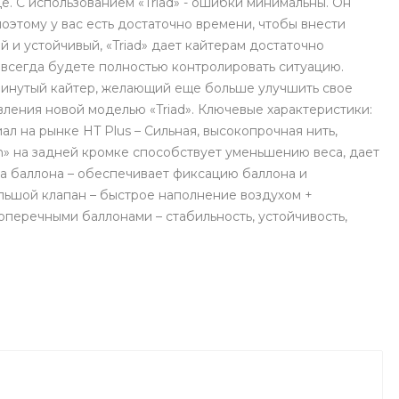
е. С использованием «Triad» - ошибки минимальны. Он
оэтому у вас есть достаточно времени, чтобы внести
 и устойчивый, «Triad» дает кайтерам достаточно
ы всегда будете полностью контролировать ситуацию.
двинутый кайтер, желающий еще больше улучшить свое
вления новой моделью «Triad». Ключевые характеристики:
ал на рынке HT Plus – Сильная, высокопрочная нить,
h» на задней кромке способствует уменьшению веса, дает
 баллона – обеспечивает фиксацию баллона и
льшой клапан – быстрое наполнение воздухом +
оперечными баллонами – стабильность, устойчивость,