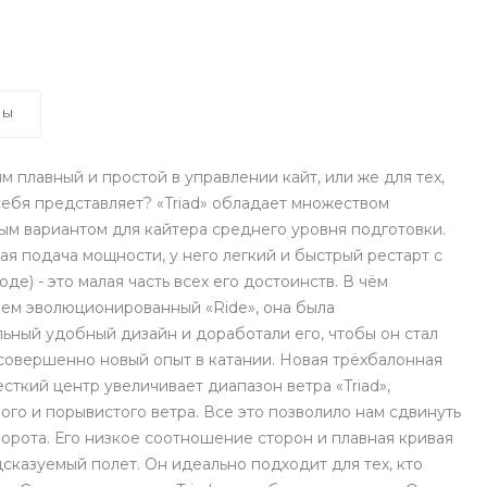
ВЫ
м плавный и простой в управлении кайт, или же для тех,
 себя представляет? «Triad» обладает множеством
ым вариантом для кайтера среднего уровня подготовки.
ая подача мощности, у него легкий и быстрый рестарт с
де) - это малая часть всех его достоинств. В чём
 чем эволюционированный «Ride», она была
ьный удобный дизайн и доработали его, чтобы он стал
совершенно новый опыт в катании. Новая трёхбалонная
ткий центр увеличивает диапазон ветра «Triad»,
го и порывистого ветра. Все это позволило нам сдвинуть
орота. Его низкое соотношение сторон и плавная кривая
сказуемый полет. Он идеально подходит для тех, кто