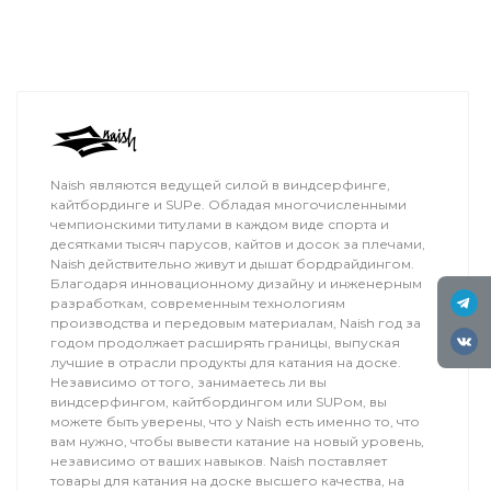
Naish являются ведущей силой в виндсерфинге,
кайтбординге и SUPе. Обладая многочисленными
чемпионскими титулами в каждом виде спорта и
десятками тысяч парусов, кайтов и досок за плечами,
Naish действительно живут и дышат бордрайдингом.
Благодаря инновационному дизайну и инженерным
разработкам, современным технологиям
производства и передовым материалам, Naish год за
годом продолжает расширять границы, выпуская
лучшие в отрасли продукты для катания на доске.
Независимо от того, занимаетесь ли вы
виндсерфингом, кайтбордингом или SUPом, вы
можете быть уверены, что у Naish есть именно то, что
вам нужно, чтобы вывести катание на новый уровень,
независимо от ваших навыков. Naish поставляет
товары для катания на доске высшего качества, на