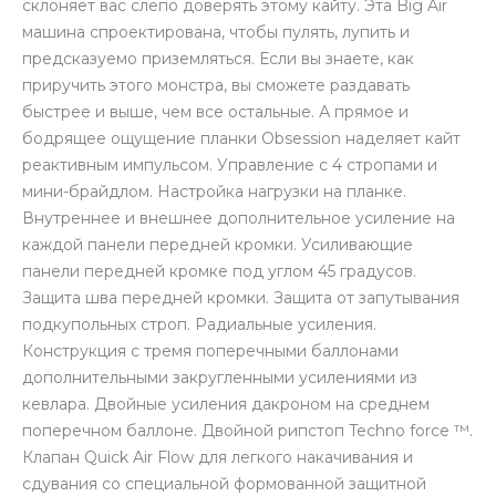
склоняет вас слепо доверять этому кайту. Эта Big Air
машина спроектирована, чтобы пулять, лупить и
предсказуемо приземляться. Если вы знаете, как
приручить этого монстра, вы сможете раздавать
быстрее и выше, чем все остальные. А прямое и
бодрящее ощущение планки Obsession наделяет кайт
реактивным импульсом. Управление с 4 стропами и
мини-брайдлом. Настройка нагрузки на планке.
Внутреннее и внешнее дополнительное усиление на
каждой панели передней кромки. Усиливающие
панели передней кромке под углом 45 градусов.
Защита шва передней кромки. Защита от запутывания
подкупольных строп. Радиальные усиления.
Конструкция с тремя поперечными баллонами
дополнительными закругленными усилениями из
кевлара. Двойные усиления дакроном на среднем
поперечном баллоне. Двойной рипстоп Techno force ™.
Клапан Quick Air Flow для легкого накачивания и
сдувания со специальной формованной защитной