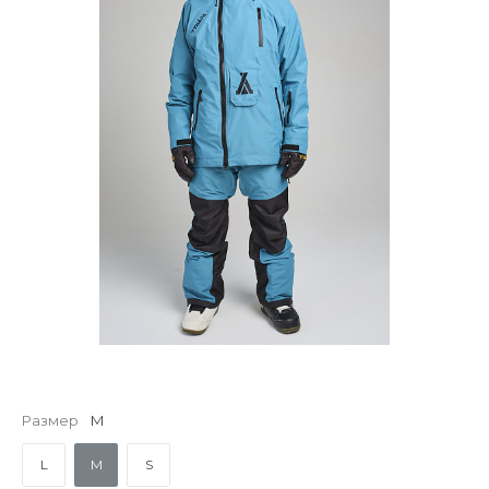
Размер
M
L
M
S