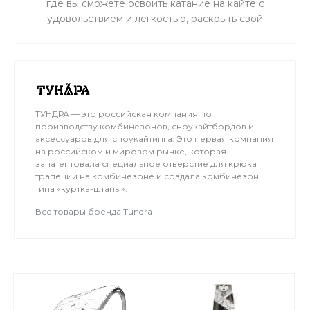
где вы сможете освоить катание на кайте с
удовольствием и легкостью, раскрыть свой
потенциал и погрузиться в атмосферу
настоящих приключений за Полярным кругом.
Участники тура получают опыт, эквивалентный
минимум двум годам самостоятельной практики
на кайте.
ТУНДРА — это российская компания по
производству комбинезонов, сноукайтбордов и
аксессуаров для сноукайтинга. Это первая компания
на российском и мировом рынке, которая
запатентовала специальное отверстие для крюка
трапеции на комбинезоне и создала комбинезон
типа «куртка-штаны».
Все товары бренда Tundra