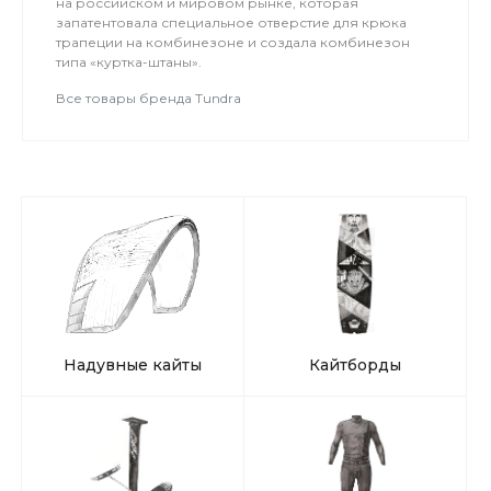
на российском и мировом рынке, которая
отличная возможность для любителей кайтинга
запатентовала специальное отверстие для крюка
и тех, кто хочет научиться, насладиться катанием
трапеции на комбинезоне и создала комбинезон
на кайте и открыть для себя красоту тундры
типа «куртка-штаны».
Кольского полуострова.
Все товары бренда Tundra
Надувные кайты
Кайтборды