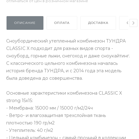
отличаться от цен в розничном магазине
ОПИСАНИЕ
ОПЛАТА
ДОСТАВКА
ОТЗЫ
Сноубордический утепленный комбинезон ТУНДРА
CLASSIC X подходит для разных видов спорта -
сноуборд, горные лыжи, снегоход и даже сноукайтинг.
С классического цельного комбинезона началась
история бренда ТУНДРА, и с 2014 года эта модель
была доведена до совершенства.
Основные характеристики комбинезона CLASSIC X
strong 15х15:
- Мембрана: 15000 мм / 15000 г/м2/24ч
- Ветро- и влагозащитная трехслойная ткань
плотностью 190 гр/м2
- Утеплитель: 40 г/м2
- Цельный комбинезон – самый прочный в коллекции