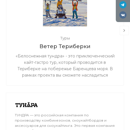
Туры
Ветер Териберки
«Белоснежная тундра» - это приключенческий
кайт-гастро тур, который проводится в
Териберке на побережье Баренцева моря. В
рамках проекта вы сможете насладиться
захватывающим катанием на кайте по просторам
тундры Кольского полуострова в компании
чемпиона России по сноукайтингу Николая
Рахматова и его команды Kiteclass. Кроме того,
вы сможете попробовать изысканную кухню
бренд-шефа проекта Максима Николаевича.
ТУНДРА — это российская компания по
Проект проводится ежегодно с февраля по
производству комбинезонов, сноукайтбордов и
аксессуаров для сноукайтинга. Это первая компания
апрель и в 2025 году пройдет уже 16-й раз. Это