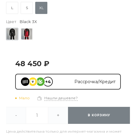
L
S
XL
Цвет
Black 3X
48 450 ₽
+4
Рассрочка/Кредит
Мало
Нашли дешевле?
-
+
В КОРЗИНУ
Цена действительна только для интернет-магазина и может