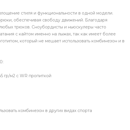
лощение стиля и функциональности в одной модели.
брюки, обеспечивая свободу движений. Благодаря
любых трюков. Сноубордисты и ньюскулеры часто
атания с кайтом именно на лыжах, так как имеет более
оготипом, который не мешает использовать комбинезон и в
0:
45 гр/м2 с WR пропиткой
ьзовать комбинезон в других видах спорта