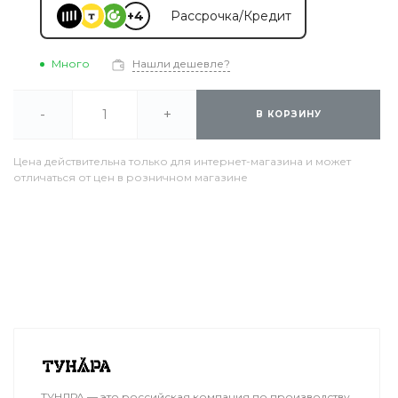
+4
Рассрочка/Кредит
Много
Нашли дешевле?
-
+
В КОРЗИНУ
Цена действительна только для интернет-магазина и может
отличаться от цен в розничном магазине
ТУНДРА — это российская компания по производству