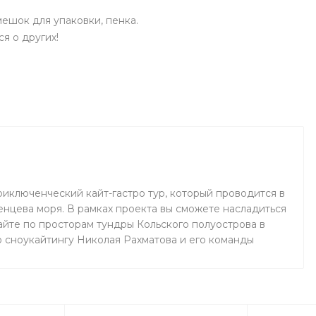
ешок для упаковки, пенка.
я о других!
риключенческий кайт-гастро тур, который проводится в
нцева моря. В рамках проекта вы сможете насладиться
айте по просторам тундры Кольского полуострова в
 сноукайтингу Николая Рахматова и его команды
ожете попробовать изысканную кухню бренд-шефа
. Проект проводится ежегодно с февраля по апрель и
 раз. Это отличная возможность для любителей кайтинга
асладиться катанием на кайте и открыть для себя красоту