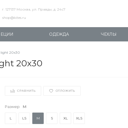
г. 127137 Москва, ул. Правды, д. 24с7
shop@kites.ru
ПЕЦИИ
ОДЕЖДА
ЧЕХЛЫ
light 20х30
ght 20х30
СРАВНИТЬ
ОТЛОЖИТЬ
Размер
M
L
LS
M
S
XL
XLS