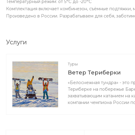
Температурный режим: от 5°С до -20°С
Комплектация включает комбинезон, съёмные подтяжки, м
Произведено в России. Разрабатываем для себя, заботимс
Услуги
Туры
Ветер Териберки
«Белоснежная тундра» - это п
Териберке на побережье Баре
захватывающим катанием на к
компании чемпиона России по
Kiteclass. Кроме того, вы см
проекта Максима Николаевича
в 2025 году пройдет уже 16-й
и тех, кто хочет научиться, н