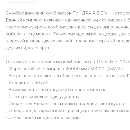
Сноубордический комбинезон ТУНДРА RIDE VI — это воп
Единый комплект включает удлиненную куртку-анорак и 
просторному крою, комбинезон идеален для выполнения 
выбирают эту модель. Также она идеально подходит для к
широкий клапан для крюка кайт-трапеции, скрытый под л
других видах спорта.
Основные характеристики комбинезона RIDE VI light 20х3
- Морозостойкая мембрана: 20000 мм / 30000 г/м2/24ч
- Ветро- и влагозащитная облегченная ткань плотностью 1
- Утеплитель: 40 г/м2
- Возможность носить куртку и штаны отдельно
- Санитарная молния для удобства
- 7 карманов + карман для пенки на задней части куртки
- Отверстие для крюка кайт-трапеции, не мешающее испол
- Самая легкая модель в коллекции