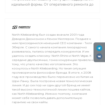
идеальной формы. От оперативного ремонта до
комплексного обслуживания — мы обеспечим
надежность и безопасность вашего снаряжения
на воде.
North Kiteboarding был создан вначале 2001 года
Дэвидом Джонсоном и Кеном Миллером. Позднее к
ним присоединился ненешний СЕО компании - Тилл
Эберле. С самого начала компания лихорадочно
развивалась, пытаясь опередить конкурентов. И им
удалось создать классику: North Rhino и North Vegas. К
середине двухтысячных, гонка конуренции привела к
тому, что упало качество изготовления. Это
коснулось и North Kiteboarding. Но такая ситуация
противоречила философии бренда. В итоге, к 2008
году все производство было перенесено из Китая на
Шри-Ланку. Была построена новая технологическая
линия. И до сих пор ни один другой бренд не имеет
такой высоко-технологичной линии пошива кайтов,
как North Kiteboarding. Именно поэтому, компания
может себе позволить давать дополнительную
гарантию на свои кайты.