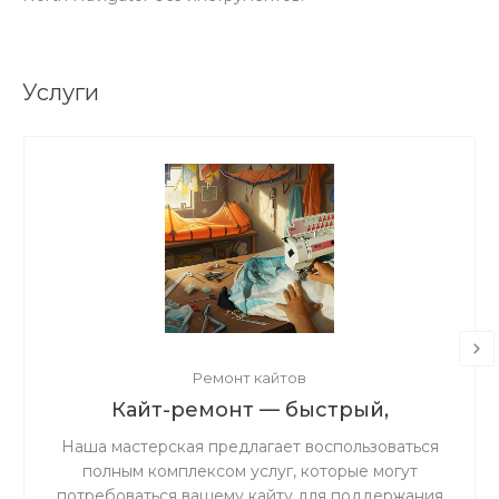
Услуги
Ремонт кайтов
Кайт-ремонт — быстрый,
надёжный, с душой.
Наша мастерская предлагает воспользоваться
полным комплексом услуг, которые могут
потребоваться вашему кайту для поддержания