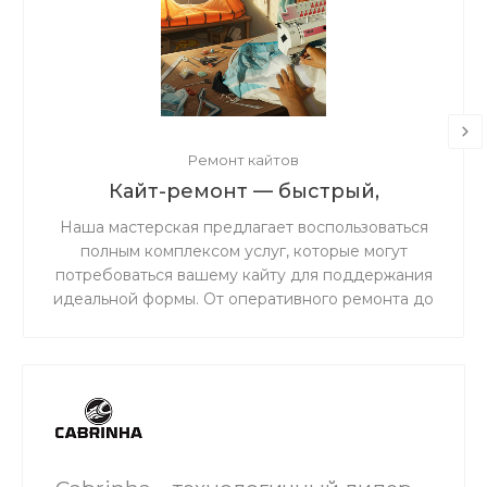
Ремонт кайтов
Кайт-ремонт — быстрый,
надёжный, с душой.
Наша мастерская предлагает воспользоваться
полным комплексом услуг, которые могут
потребоваться вашему кайту для поддержания
идеальной формы. От оперативного ремонта до
комплексного обслуживания — мы обеспечим
надежность и безопасность вашего снаряжения
на воде.