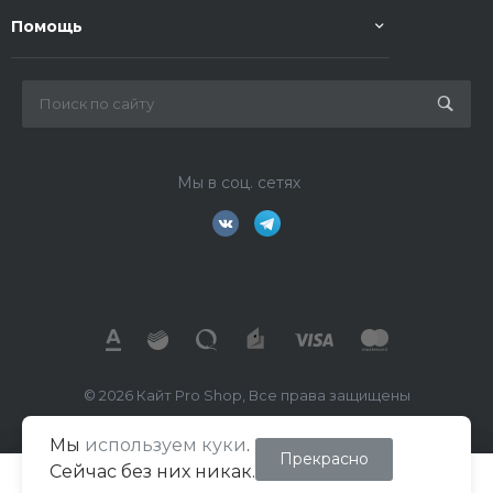
Помощь
Мы в соц. сетях
© 2026 Кайт Pro Shop, Все права защищены
Мы
используем куки
.
ИП Маркелов В.А.
Прекрасно
Сейчас без них никак.
ИНН 026702391260
ОГРН/ОГРНИП 322508100494018