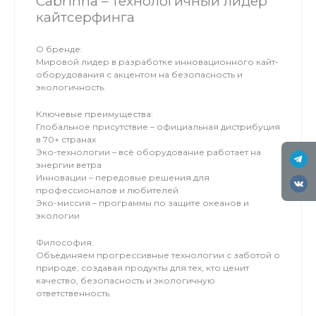
Cabrinha – технологичный лидер
кайтсерфинга
О бренде:
Мировой лидер в разработке инновационного кайт-
оборудования с акцентом на безопасность и
экологичность.
Ключевые преимущества:
Глобальное присутствие – официальная дистрибуция
в 70+ странах
Эко-технологии – всё оборудование работает на
энергии ветра
Инновации – передовые решения для
профессионалов и любителей
Эко-миссия – программы по защите океанов и
экологии
Философия:
Объединяем прогрессивные технологии с заботой о
природе, создавая продукты для тех, кто ценит
качество, безопасность и экологичную
ответственность.