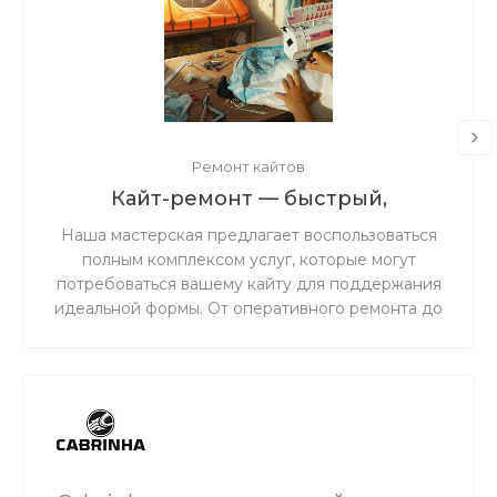
Ремонт кайтов
Кайт-ремонт — быстрый,
надёжный, с душой.
Наша мастерская предлагает воспользоваться
полным комплексом услуг, которые могут
потребоваться вашему кайту для поддержания
идеальной формы. От оперативного ремонта до
комплексного обслуживания — мы обеспечим
надежность и безопасность вашего снаряжения
на воде.