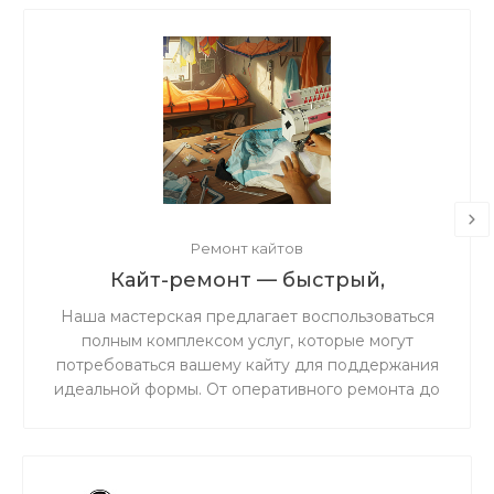
Ремонт кайтов
Кайт-ремонт — быстрый,
надёжный, с душой.
Наша мастерская предлагает воспользоваться
полным комплексом услуг, которые могут
потребоваться вашему кайту для поддержания
идеальной формы. От оперативного ремонта до
комплексного обслуживания — мы обеспечим
надежность и безопасность вашего снаряжения
на воде.