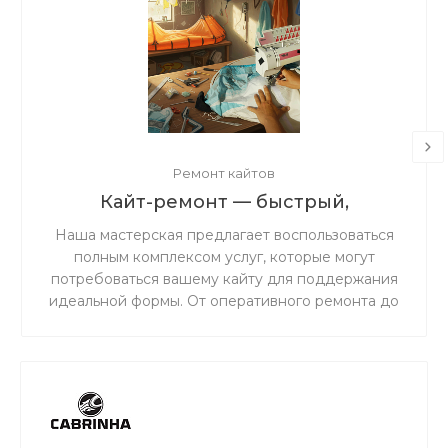
Ремонт кайтов
Кайт-ремонт — быстрый,
надёжный, с душой.
Наша мастерская предлагает воспользоваться
полным комплексом услуг, которые могут
потребоваться вашему кайту для поддержания
идеальной формы. От оперативного ремонта до
комплексного обслуживания — мы обеспечим
надежность и безопасность вашего снаряжения
на воде.