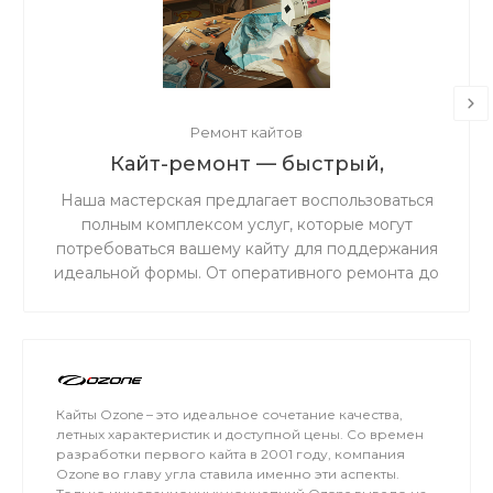
Ремонт кайтов
Кайт-ремонт — быстрый,
надёжный, с душой.
Наша мастерская предлагает воспользоваться
полным комплексом услуг, которые могут
потребоваться вашему кайту для поддержания
идеальной формы. От оперативного ремонта до
комплексного обслуживания — мы обеспечим
надежность и безопасность вашего снаряжения
на воде.
Кайты Ozone – это идеальное сочетание качества,
летных характеристик и доступной цены. Со времен
разработки первого кайта в 2001 году, компания
Ozone во главу угла ставила именно эти аспекты.