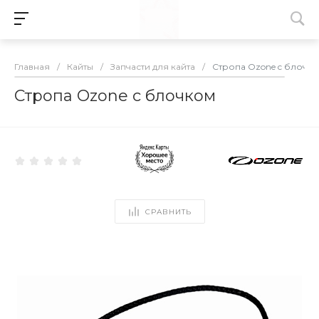
Главная
/
Кайты
/
Запчасти для кайта
/
Стропа Ozone c блочк
Стропа Ozone c блочком
СРАВНИТЬ